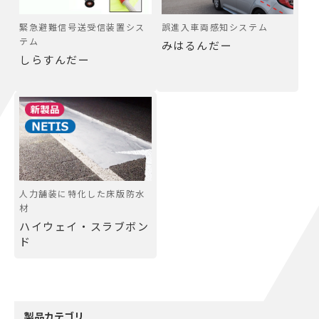
緊急避難信号送受信装置シス
誤進入車両感知システム
テム
みはるんだー
しらすんだー
人力舗装に特化した床版防水
材
ハイウェイ・スラブボン
ド
製品カテゴリ