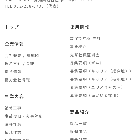
TEL
052-218-6730（代表）
トップ
採用情報
数字で見る 当社
企業情報
事業紹介
先輩社員座談会
会社概要 / 組織図
募集要項（新卒）
環境方針 / CSR
募集要項（キャリア（総合職））
拠点情報
募集要項（キャリア（技能職））
協力会社情報
募集要項（エリアキャスト）
募集要項（障がい者採用）
事業内容
補修工事
製品紹介
事故復旧・災害対応
製品一覧
清掃作業
規制用品
植栽作業
安全対策