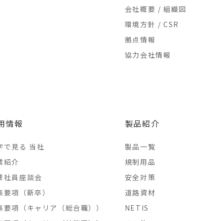
会社概要 / 組織図
環境方針 / CSR
拠点情報
協力会社情報
用情報
製品紹介
字で見る 当社
製品一覧
業紹介
規制用品
輩社員座談会
安全対策
集要項（新卒）
道路資材
集要項（キャリア（総合職））
NETIS