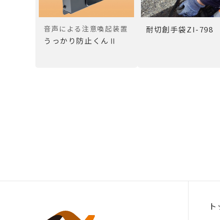
音声による注意喚起装置
耐切創手袋ZI-798
うっかり防止くんⅡ
ト