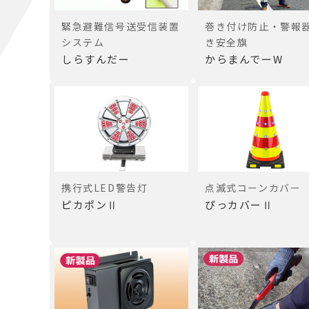
緊急避難信号送受信装置
巻き付け防止・警報
システム
き安全旗
しらすんだー
からまんでーW
携行式LED警告灯
点滅式コーンカバー
ピカポンⅡ
ぴっカバーⅡ