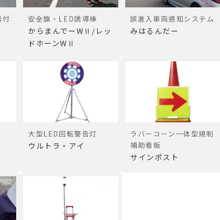
器付
安全旗・LED誘導棒
誤進入車両感知システム
からまんでーWⅡ/レッ
みはるんだー
ドホーンWⅡ
大型LED回転警告灯
ラバーコーン一体型規制
補助看板
ウルトラ・アイ
サインポスト