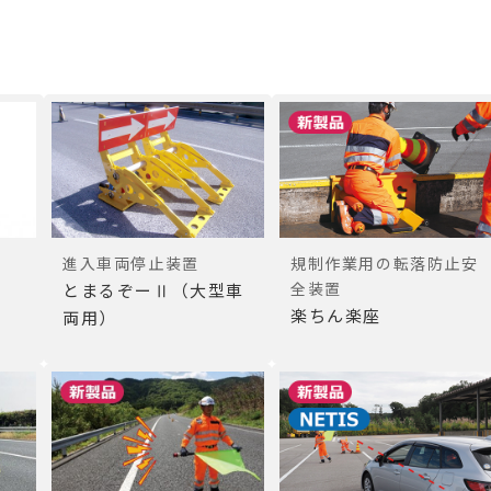
進入車両停止装置
規制作業用の転落防止安
全装置
とまるぞーⅡ（大型車
楽ちん楽座
両用）