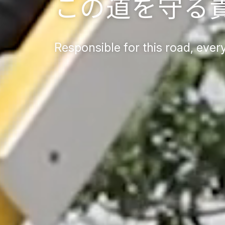
この道を守る
Responsible for this road,
every