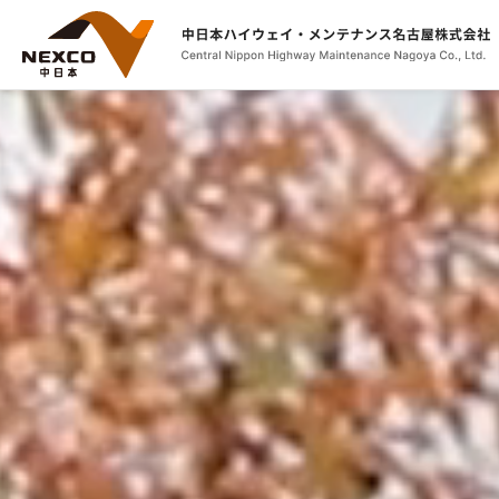
本
文
へ
ス
キ
ッ
プ