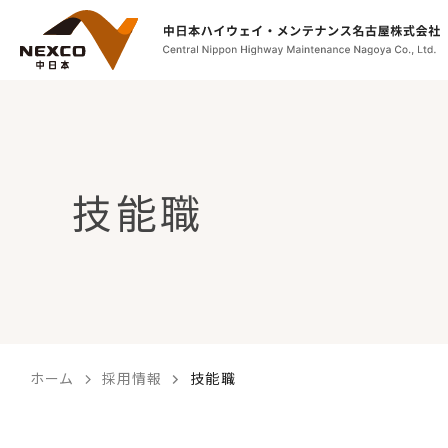
文字サイズ
【こ
[共
こ
通
か
メ
ら
ニ
技能職
共
ュ
通
ー
メ
を
ニ
ス
ュ
キ
ー
ッ
で
プ
す】
し
ホーム
採用情報
技能職
て
こ