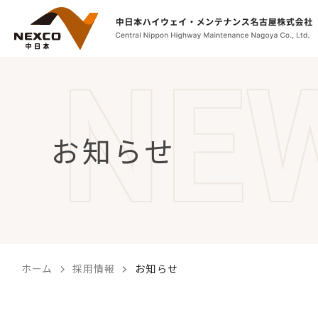
文字サイズ
【こ
[共
こ
通
か
メ
ら
ニ
お知らせ
共
ュ
通
ー
メ
を
ニ
ス
ュ
キ
ー
ッ
で
プ
す】
し
ホーム
採用情報
お知らせ
て
こ