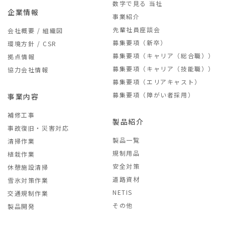
数字で見る 当社
企業情報
事業紹介
先輩社員座談会
会社概要 / 組織図
募集要項（新卒）
環境方針 / CSR
募集要項（キャリア（総合職））
拠点情報
募集要項（キャリア（技能職））
協力会社情報
募集要項（エリアキャスト）
募集要項（障がい者採用）
事業内容
補修工事
製品紹介
事故復旧・災害対応
製品一覧
清掃作業
規制用品
植栽作業
安全対策
休憩施設清掃
道路資材
雪氷対策作業
NETIS
交通規制作業
その他
製品開発