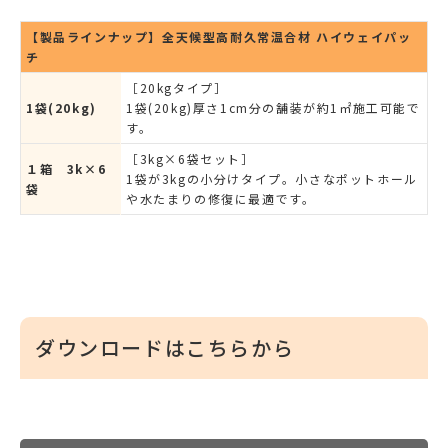
【製品ラインナップ】全天候型高耐久常温合材 ハイウェイパッ
チ
［20kgタイプ］
1袋(20kg)
1袋(20kg)厚さ1cm分の舗装が約1㎡施工可能で
す。
［3kg×6袋セット］
１箱 3k×6
1袋が3kgの小分けタイプ。小さなポットホール
袋
や水たまりの修復に最適です。
ダウンロードはこちらから