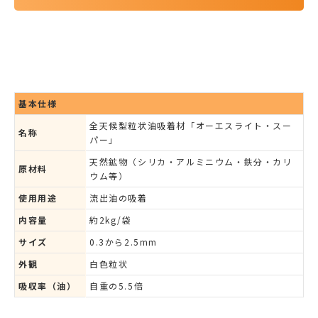
基本仕様
全天候型粒状油吸着材「オーエスライト・スー
名称
パー」
天然鉱物（シリカ・アルミニウム・鉄分・カリ
原材料
ウム等）
使用用途
流出油の吸着
内容量
約2kg/袋
サイズ
0.3から2.5mm
外観
白色粒状
吸収率（油）
自重の5.5倍