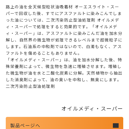
路上の油を
全天候型粒状油吸着材 オーエスライト・スー
パー
で回収した後、すでにアスファルトに染みこんでしま
った油については、二次汚染防止型油処理剤 オイルメデ
ィ・スーパーで処理をすると効果的です。「オイルメデ
ィ・スーパー」は、アスファルトに染みこんだ油を加水分
解し、自然界の微生物が処理できるレベルまで超微粒子に
します。石油系の中和剤ではないので、白濁もなく、アス
ファルトを傷めることもありません。
「オイルメディ・スーパー」は、油を加水分解した後、特
殊栄養剤によって、微生物を急速に増殖させます。増殖し
た微生物が油を水と二酸化炭素に分解。天然植物から抽出
した消臭剤によって、油の臭いを中和し、無臭にします。
二次汚染防止型油処理剤
オイルメディ・スーパー
製品ページへ