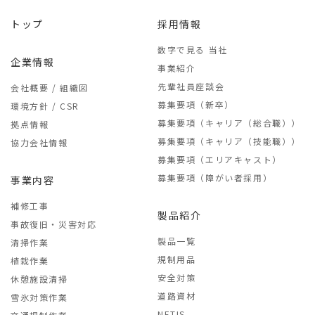
トップ
採用情報
数字で見る 当社
企業情報
事業紹介
先輩社員座談会
会社概要 / 組織図
募集要項（新卒）
環境方針 / CSR
募集要項（キャリア（総合職））
拠点情報
募集要項（キャリア（技能職））
協力会社情報
募集要項（エリアキャスト）
募集要項（障がい者採用）
事業内容
補修工事
製品紹介
事故復旧・災害対応
製品一覧
清掃作業
規制用品
植栽作業
安全対策
休憩施設清掃
道路資材
雪氷対策作業
NETIS