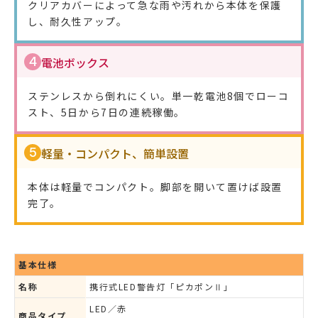
クリアカバーによって急な雨や汚れから本体を保護
し、耐久性アップ。
4
電池ボックス
ステンレスから倒れにくい。単一乾電池8個でローコ
スト、5日から7日の連続稼働。
5
軽量・コンパクト、簡単設置
本体は軽量でコンパクト。脚部を開いて置けば設置
完了。
基本仕様
名称
携行式LED警告灯「ピカポンⅡ」
LED／赤
商品タイプ