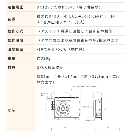
定格電圧
DC12VまたはDC24V（端子台接続）
最大約87dB MPEG1-Audio LayerⅢ（MP
音源
3・音声圧縮ファイル形式）
動作方式
ドアスイッチ電源に連動して警告音声動作
動作周期
ドアの開放により連続警告音声が2回流れます
温度範囲
-10℃から+55℃（動作時）
重量
約320g
材質
SPCC板金塗装
幅82mm×長さ114mm×高さ37.3mm（突起
物含まず）
寸法