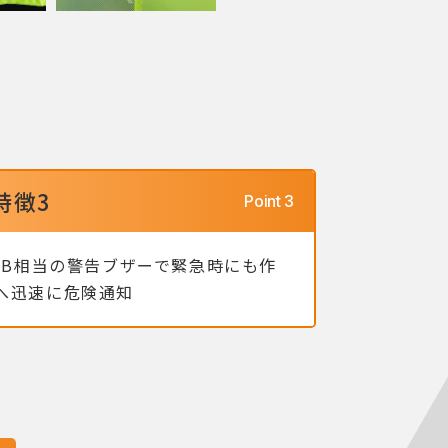
特徴3
0dB相当の警告ブザーで緊急時にも作
へ迅速に危険通知