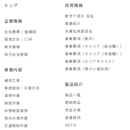
トップ
採用情報
数字で見る 当社
企業情報
事業紹介
先輩社員座談会
会社概要 / 組織図
募集要項（新卒）
環境方針 / CSR
募集要項（キャリア（総合職））
拠点情報
募集要項（キャリア（技能職））
協力会社情報
募集要項（エリアキャスト）
募集要項（障がい者採用）
事業内容
補修工事
製品紹介
事故復旧・災害対応
製品一覧
清掃作業
規制用品
植栽作業
安全対策
休憩施設清掃
道路資材
雪氷対策作業
NETIS
交通規制作業