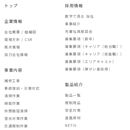
トップ
採用情報
数字で見る 当社
企業情報
事業紹介
先輩社員座談会
会社概要 / 組織図
募集要項（新卒）
環境方針 / CSR
募集要項（キャリア（総合職））
拠点情報
募集要項（キャリア（技能職））
協力会社情報
募集要項（エリアキャスト）
募集要項（障がい者採用）
事業内容
補修工事
製品紹介
事故復旧・災害対応
製品一覧
清掃作業
規制用品
植栽作業
安全対策
休憩施設清掃
道路資材
雪氷対策作業
NETIS
交通規制作業