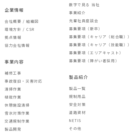
数字で見る 当社
企業情報
事業紹介
先輩社員座談会
会社概要 / 組織図
募集要項（新卒）
環境方針 / CSR
募集要項（キャリア（総合職））
拠点情報
募集要項（キャリア（技能職））
協力会社情報
募集要項（エリアキャスト）
募集要項（障がい者採用）
事業内容
補修工事
製品紹介
事故復旧・災害対応
製品一覧
清掃作業
規制用品
植栽作業
安全対策
休憩施設清掃
道路資材
雪氷対策作業
NETIS
交通規制作業
その他
製品開発