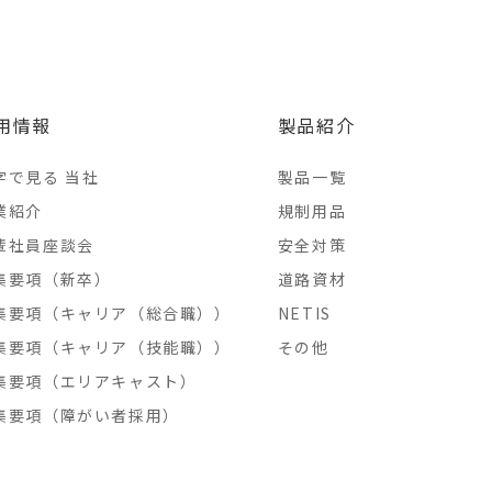
用情報
製品紹介
字で見る 当社
製品一覧
業紹介
規制用品
輩社員座談会
安全対策
集要項（新卒）
道路資材
集要項（キャリア（総合職））
NETIS
集要項（キャリア（技能職））
その他
集要項（エリアキャスト）
集要項（障がい者採用）