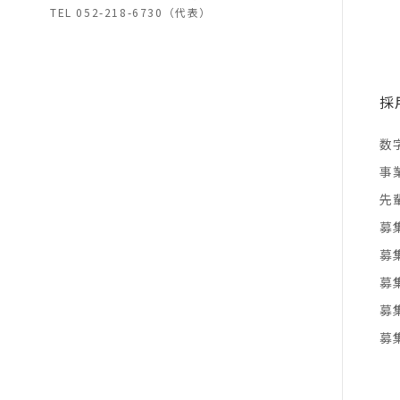
TEL
052-218-6730（代表）
採
数
事
先
募
募
募
募
募