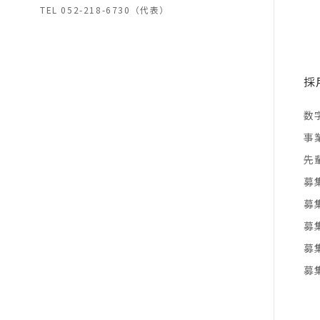
TEL
052-218-6730（代表）
採
数
事
先
募
募
募
募
募