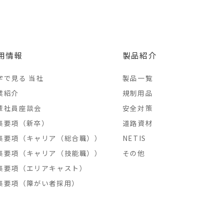
用情報
製品紹介
字で見る 当社
製品一覧
業紹介
規制用品
輩社員座談会
安全対策
集要項（新卒）
道路資材
集要項（キャリア（総合職））
NETIS
集要項（キャリア（技能職））
その他
集要項（エリアキャスト）
集要項（障がい者採用）