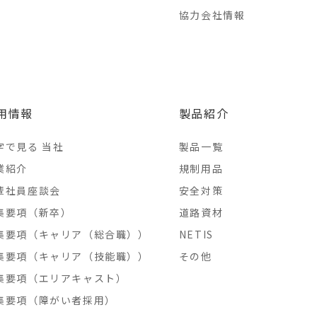
協力会社情報
用情報
製品紹介
字で見る 当社
製品一覧
業紹介
規制用品
輩社員座談会
安全対策
集要項（新卒）
道路資材
集要項（キャリア（総合職））
NETIS
集要項（キャリア（技能職））
その他
集要項（エリアキャスト）
集要項（障がい者採用）