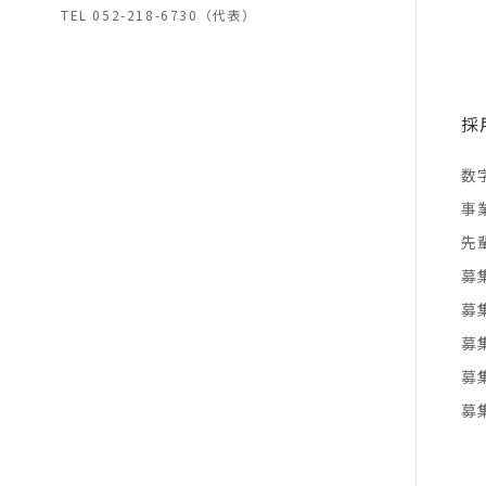
TEL
052-218-6730（代表）
採
数
事
先
募
募
募
募
募