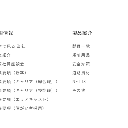
用情報
製品紹介
字で見る 当社
製品一覧
業紹介
規制用品
輩社員座談会
安全対策
集要項（新卒）
道路資材
集要項（キャリア（総合職））
NETIS
集要項（キャリア（技能職））
その他
集要項（エリアキャスト）
集要項（障がい者採用）