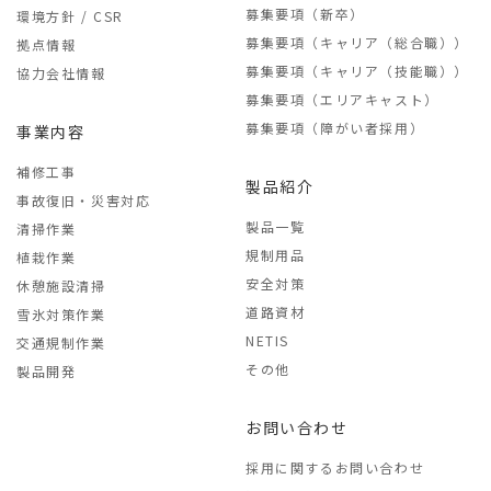
募集要項（新卒）
環境方針 / CSR
募集要項（キャリア（総合職））
拠点情報
募集要項（キャリア（技能職））
協力会社情報
募集要項（エリアキャスト）
募集要項（障がい者採用）
事業内容
補修工事
製品紹介
事故復旧・災害対応
製品一覧
清掃作業
規制用品
植栽作業
安全対策
休憩施設清掃
道路資材
雪氷対策作業
NETIS
交通規制作業
その他
製品開発
お問い合わせ
採用に関するお問い合わせ