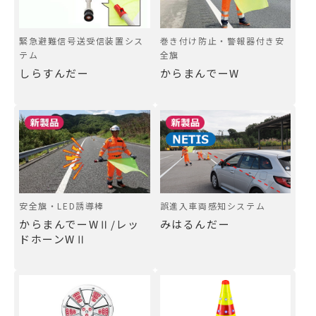
緊急避難信号送受信装置シス
巻き付け防止・警報器付き安
テム
全旗
しらすんだー
からまんでーW
安全旗・LED誘導棒
誤進入車両感知システム
からまんでーWⅡ/レッ
みはるんだー
ドホーンWⅡ