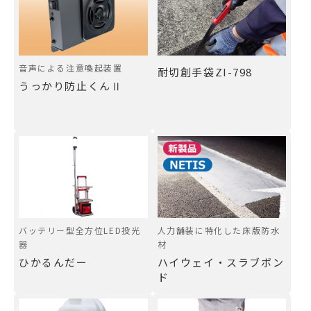
音声による注意喚起装置
耐切創手袋ZI-798
うっかり防止くんⅡ
バッテリー型全方位LED投光
人力舗装に特化した床版防水
器
材
ひかるんだー
ハイウェイ・スラブボン
ド